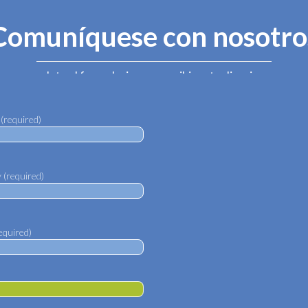
Comuníquese con nosotro
or, complete el formulario para recibir actualizaciones y m
(required)
(required)
equired)