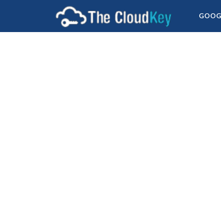
TheCloudK
GOOG
Chromebox
Cá