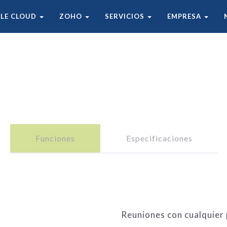
ey
LE CLOUD
ZOHO
SERVICIOS
EMPRESA
mara de alta definición
Micrófono / altavoz
Funciones
Especificaciones
Reuniones con cualquier 